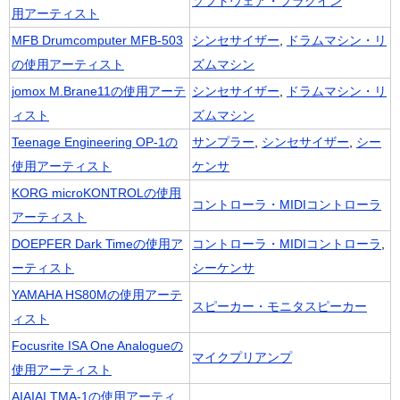
ソフトウェア・プラグイン
用アーティスト
MFB Drumcomputer MFB-503
シンセサイザー
,
ドラムマシン・リ
の使用アーティスト
ズムマシン
jomox M.Brane11の使用アーテ
シンセサイザー
,
ドラムマシン・リ
ィスト
ズムマシン
Teenage Engineering OP-1の
サンプラー
,
シンセサイザー
,
シー
使用アーティスト
ケンサ
KORG microKONTROLの使用
コントローラ・MIDIコントローラ
アーティスト
DOEPFER Dark Timeの使用ア
コントローラ・MIDIコントローラ
,
ーティスト
シーケンサ
YAMAHA HS80Mの使用アーテ
スピーカー・モニタスピーカー
ィスト
Focusrite ISA One Analogueの
マイクプリアンプ
使用アーティスト
AIAIAI TMA-1の使用アーティ