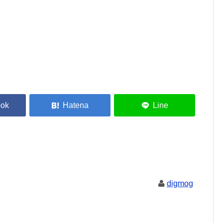
digmog