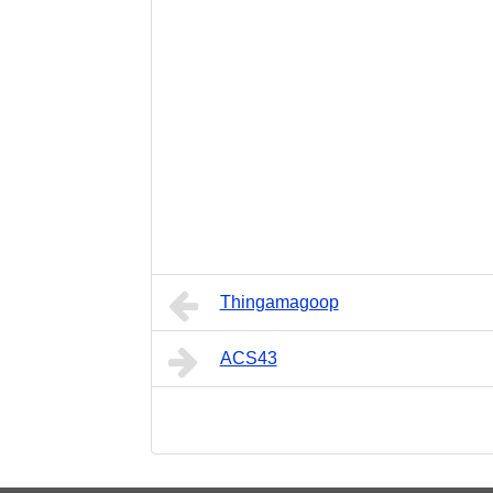
Thingamagoop
ACS43