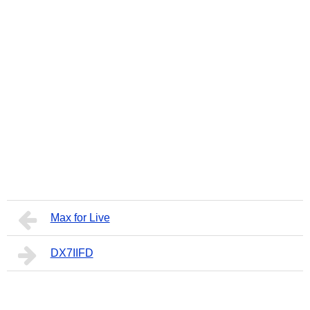
Max for Live
DX7IIFD