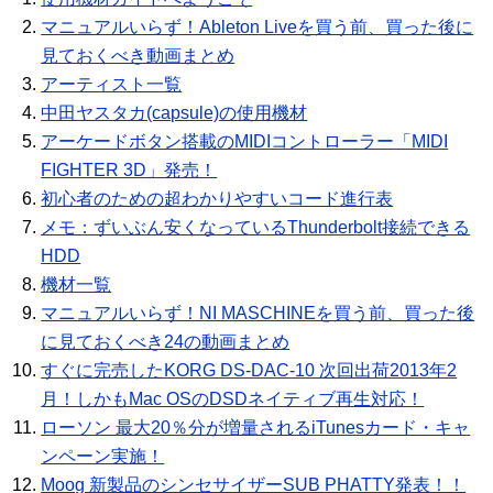
マニュアルいらず！Ableton Liveを買う前、買った後に
見ておくべき動画まとめ
アーティスト一覧
中田ヤスタカ(capsule)の使用機材
アーケードボタン搭載のMIDIコントローラー「MIDI
FIGHTER 3D」発売！
初心者のための超わかりやすいコード進行表
メモ：ずいぶん安くなっているThunderbolt接続できる
HDD
機材一覧
マニュアルいらず！NI MASCHINEを買う前、買った後
に見ておくべき24の動画まとめ
すぐに完売したKORG DS-DAC-10 次回出荷2013年2
月！しかもMac OSのDSDネイティブ再生対応！
ローソン 最大20％分が増量されるiTunesカード・キャ
ンペーン実施！
Moog 新製品のシンセサイザーSUB PHATTY発表！！