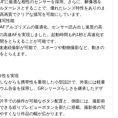
3mm F2.8”に最適な相性のセンサーを採用。さらに、解像感を
ルターレスとすることで、優れたレンズ特性をありのま
高画質でクリアな描写を可能にしています。
速写性能
AFアルゴリズムの最適化、センサー読み出し速度の高
の高速AFを実現しました。起動時間も約1秒と高速化す
間をとらえることが可能です。
高速連続撮影が可能で、スポーツや動物撮影など、動きの
をとらえます。
作性を実現
しながらも携帯性を重視した小型設計で、外装には軽量
ウム合金を採用し、GRシリーズらしさを継承したデザ
。
片手での操作が可能なボタン配置と、側面には、撮影前
できる絞りプレビューボタンを新たに搭載。撮影後の写
やすくなり作品の幅が広がります。