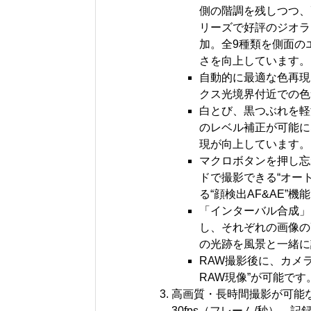
側の階調を残しつつ、
リーズで好評のジオラ
加。全9種類を側面の
さを向上しています。
自動的に最適な色再現
クス光境界付近での色
白とび、黒つぶれを軽
のレベル補正が可能に
現が向上しています。
マクロボタンを押し忘
ドで撮影できる“オー
る“顔検出AF&AE”
「インターバル合成」
し、それぞれの画像の
の光跡を風景と一緒に
RAW撮影後に、カメ
RAW現像”が可能です
高画質・長時間撮影が可能なフル
30fps（フレーム/秒）、