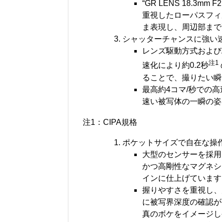
“GR LENS 18.
重視したローパスフィ
ま表現し、周辺部まで
シャッターチャンスに強い
レンズ駆動方式および
注1
速化により約0.2秒
ることで、撮りたい瞬
最高約4コマ/秒での
速い被写体の一瞬の姿
注1：CIPA規格
ポケットサイズで自在な操
大型のセンサーを採用
かつ高剛性なマグネシ
インに仕上げています
握りやすさを重視し、
に被写界深度の確認が
真のボケをイメージし