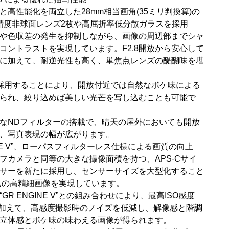
高性能化を両立した28mm相当画角(35ミリ判換算)の
精度非球面レンズ2枚や高屈折率低分散ガラスを採用
や色収差の発生を抑制しながら、画像の周辺部までシャ
コントラストを実現しています。F2.8開放から安心して
に加えて、耐逆光性も高く、単焦点レンズの醍醐味を堪
採用することにより、開放付近では自然なボケ味による
られ、絞り込めば美しい光芒を写し込むことも可能で
なNDフィルターの搭載で、晴天の屋外においても開放
、写真表現の幅が広がります。
INE V”、ローパスフィルターレス仕様による画質の向上
フカメラと同等の大きな撮像面積を持つ、APS-Cサイ
ンサーを新たに採用し、センサーサイズを大型化すること
画素の高精細画像を実現しています。
R ENGINE V”との組み合わせにより、最高ISO感度
能に加えて、高感度撮影時のノイズを低減し、解像感と階調
立体感とボケ味の味わえる画像が得られます。