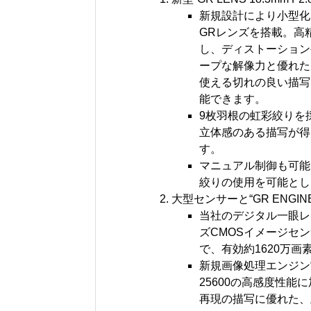
新規設計により小型化と
GRレンズを搭載。高
し、ディストーション
ープな解像力と優れた
使える切れの良い描写
能できます。
9枚羽根の虹彩絞りを
立体感のある描写が得
す。
マニュアル制御も可能
絞りの使用を可能とし
大型センサーと“GR ENG
当社のデジタル一眼レ
ズCMOSイメージセ
で、有効約1620万
新規画像処理エンジン“G
25600の高感度性
再現の描写に優れた、