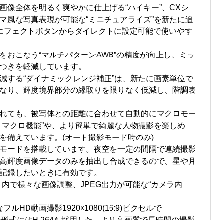
画像全体を明るく爽やかに仕上げる“ハイキー”、CXシ
マ風な写真表現が可能な“ミニチュアライズ”を新たに追
エフェクトボタンからダイレクトに設定可能で使いやす
をおこなう“マルチパターンAWB”の精度が向上し、ミッ
つきを軽減しています。
減する“ダイナミックレンジ補正”は、新たに画素単位で
なり、輝度境界部分の縁取りを限りなく低減し、階調表
れても、被写体との距離に合わせて自動的にマクロモー
トマクロ機能”や、より簡単で綺麗な人物撮影を楽しめ
機能を備えています。(オート撮影モード時のみ)
モードを搭載しています。夜空を一定の間隔で連続撮影
高輝度画像データのみを抽出し合成できるので、星や月
記録したいときに有効です。
ラ内で様々な画像調整、JPEG出力が可能な“カメラ内
。
HD動画撮影1920×1080(16:9)ピクセルで
記録形式にはH.264を採用した、より高画質で長時間の撮影