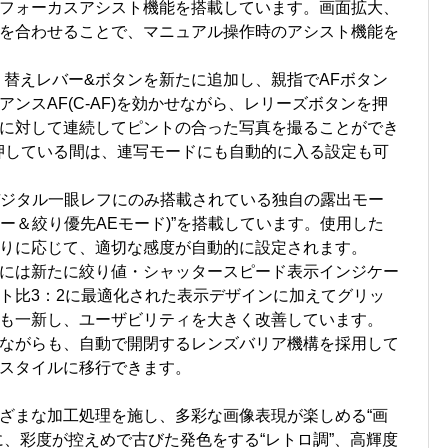
フォーカスアシスト機能を搭載しています。画面拡大、
を合わせることで、マニュアル操作時のアシスト機能を
り替えレバー&ボタンを新たに追加し、親指でAFボタン
ンスAF(C-AF)を効かせながら、レリーズボタンを押
に対して連続してピントの合った写真を撮ることができ
を押している間は、連写モードにも自動的に入る設定も可
のデジタル一眼レフにのみ搭載されている独自の露出モー
ター＆絞り優先AEモード)”を搭載しています。使用した
りに応じて、適切な感度が自動的に設定されます。
には新たに絞り値・シャッタースピード表示インジケー
ト比3：2に最適化された表示デザインに加えてグリッ
も一新し、ユーザビリティを大きく改善しています。
ながらも、自動で開閉するレンズバリア機構を採用して
スタイルに移行できます。
ざまな加工処理を施し、多彩な画像表現が楽しめる“画
に、彩度が控えめで古びた発色をする“レトロ調”、高輝度