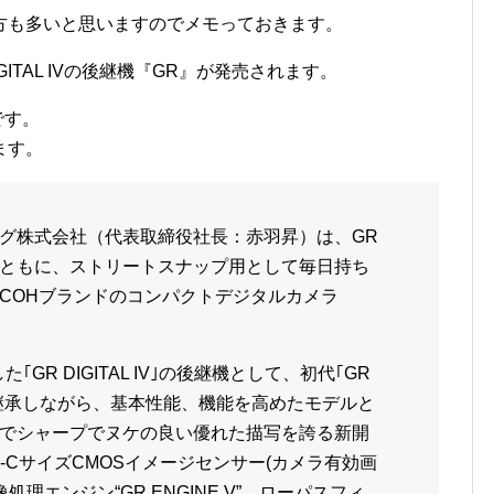
方も多いと思いますのでメモっておきます。
GITAL IVの後継機『GR』が発売されます。
です。
ます。
グ株式会社（代表取締役社長：赤羽昇）は、GR
ともに、ストリートスナップ用として毎日持ち
ICOHブランドのコンパクトデジタルカメラ
｢GR DIGITAL IV｣の後継機として、初代｢GR
トを継承しながら、基本性能、機能を高めたモデルと
でシャープでヌケの良い優れた描写を誇る新開
-CサイズCMOSイメージセンサー(カメラ有効画
処理エンジン“GR ENGINE V”、ローパスフィ