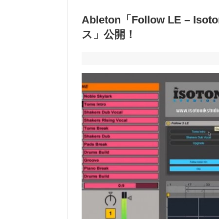
Ableton「Follow LE – Iso
ス」公開！