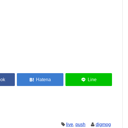
live
,
push
digmog