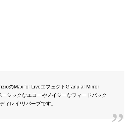
ax for LiveエフェクトGranular Mirror
、ベーシックなエコーやノイジーなフィードバック
ディレイ/リバーブです。