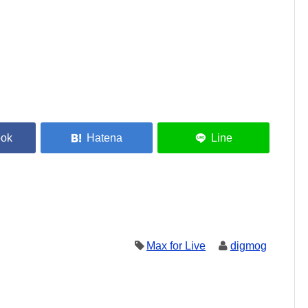
Max for Live
digmog